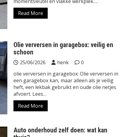
momentsleutel en vlakke werkplek….
Read More
Olie verversen in garagebox: veilig en
schoon
25/06/2026
henk
0
olie verversen in garagebox: Olie verversen in
een garagebox kan, maar alleen als je veilig
heft, een lekbak gebruikt en oude olie netjes
afvoert. Lees…
Read More
Auto onderhoud zelf doen: wat kan