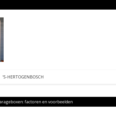
Hobby
‘S-HERTOGENBOSCH
arageboxen: factoren en voorbeelden