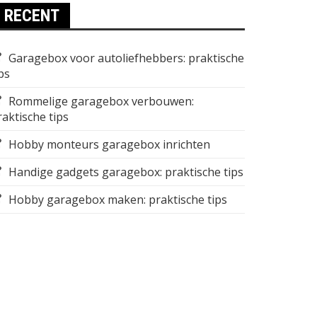
RECENT
Garagebox voor autoliefhebbers: praktische
ps
Rommelige garagebox verbouwen:
raktische tips
Hobby monteurs garagebox inrichten
Handige gadgets garagebox: praktische tips
Hobby garagebox maken: praktische tips