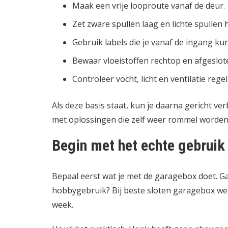
Maak een vrije looproute vanaf de deur.
Zet zware spullen laag en lichte spullen 
Gebruik labels die je vanaf de ingang kun
Bewaar vloeistoffen rechtop en afgeslot
Controleer vocht, licht en ventilatie rege
Als deze basis staat, kun je daarna gericht ve
met oplossingen die zelf weer rommel worden
Begin met het echte gebruik
Bepaal eerst wat je met de garagebox doet. Ga
hobbygebruik? Bij beste sloten garagebox werk
week.