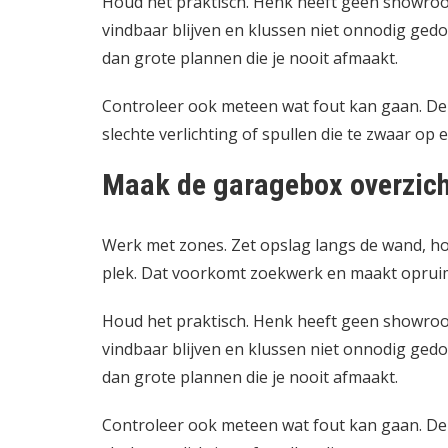
Houd het praktisch. Henk heeft geen showro
vindbaar blijven en klussen niet onnodig ged
dan grote plannen die je nooit afmaakt.
Controleer ook meteen wat fout kan gaan. Den
slechte verlichting of spullen die te zwaar op 
Maak de garagebox overzich
Werk met zones. Zet opslag langs de wand, ho
plek. Dat voorkomt zoekwerk en maakt oprui
Houd het praktisch. Henk heeft geen showro
vindbaar blijven en klussen niet onnodig ged
dan grote plannen die je nooit afmaakt.
Controleer ook meteen wat fout kan gaan. Den