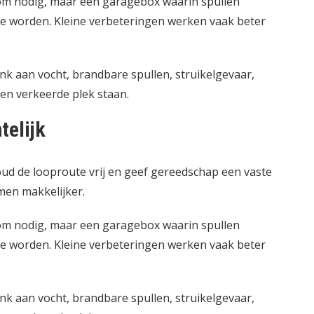
om nodig, maar een garagebox waarin spullen
oe worden. Kleine verbeteringen werken vaak beter
k aan vocht, brandbare spullen, struikelgevaar,
een verkeerde plek staan.
telijk
ud de looproute vrij en geef gereedschap een vaste
men makkelijker.
om nodig, maar een garagebox waarin spullen
oe worden. Kleine verbeteringen werken vaak beter
k aan vocht, brandbare spullen, struikelgevaar,