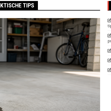
KTISCHE TIPS
ti
p