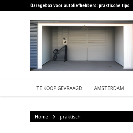
Skip
Garagebox voor autoliefhebbers: praktische tips
Rommelige garagebox verbouwen: praktische tips
to
content
TE KOOP GEVRAAGD
AMSTERDAM
Home
praktisch