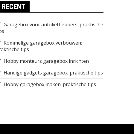
RECENT
Garagebox voor autoliefhebbers: praktische
ps
Rommelige garagebox verbouwen:
raktische tips
Hobby monteurs garagebox inrichten
Handige gadgets garagebox: praktische tips
Hobby garagebox maken: praktische tips