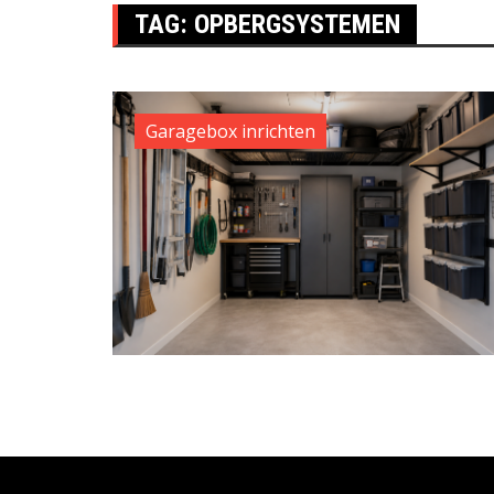
TAG:
OPBERGSYSTEMEN
Garagebox inrichten