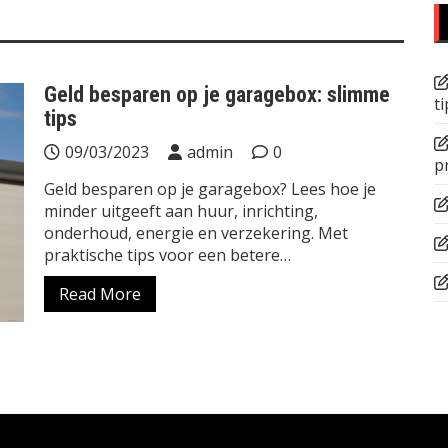
Geld besparen op je garagebox: slimme
ti
tips
09/03/2023
admin
0
p
Geld besparen op je garagebox? Lees hoe je
minder uitgeeft aan huur, inrichting,
onderhoud, energie en verzekering. Met
praktische tips voor een betere…
Read More