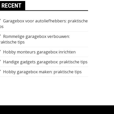
RECENT
Garagebox voor autoliefhebbers: praktische
ps
Rommelige garagebox verbouwen:
raktische tips
Hobby monteurs garagebox inrichten
Handige gadgets garagebox: praktische tips
Hobby garagebox maken: praktische tips