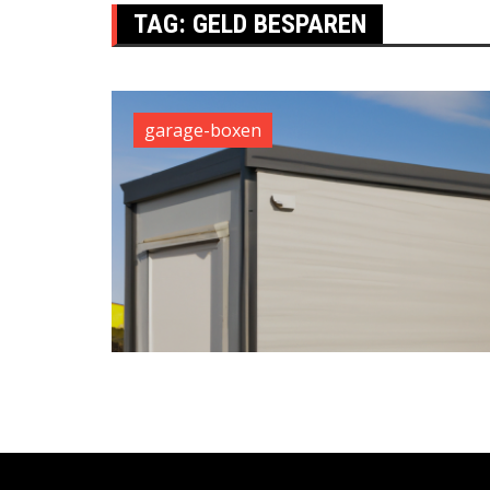
TAG:
GELD BESPAREN
garage-boxen