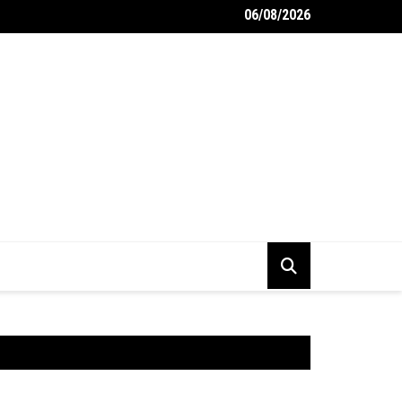
06/08/2026
lige garagebox verbouwen: praktische tips