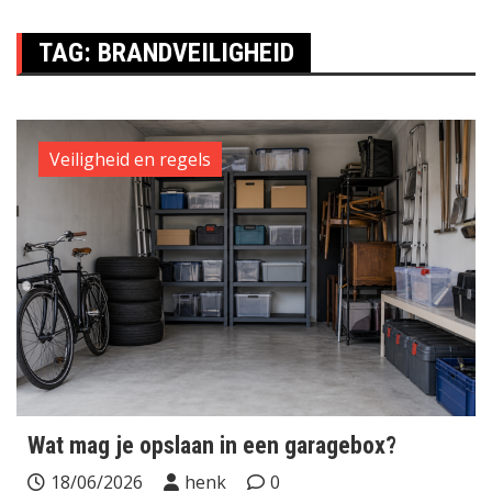
TAG:
BRANDVEILIGHEID
Veiligheid en regels
Wat mag je opslaan in een garagebox?
18/06/2026
henk
0