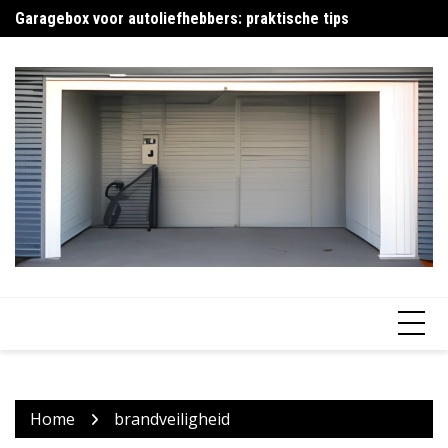
Skip
Garagebox voor autoliefhebbers: praktische tips
Ro
to
content
Home
brandveiligheid