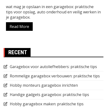
wat mag je opslaan in een garagebox: praktische
tips voor opslag, auto onderhoud en veilig werken in
je garagebox.
Read More
RECENT
Garagebox voor autoliefhebbers: praktische tips
Rommelige garagebox verbouwen: praktische tips
Hobby monteurs garagebox inrichten
Handige gadgets garagebox: praktische tips
Hobby garagebox maken: praktische tips